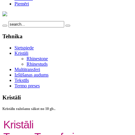
Piemēri
Tehnika
Sietspiede
Kristāli
Rhinestone
Rhinestuds
Multitransferi
Izšūšanas audums
Tekstīls
Termo preses
Kristāli
Kristālu ražošanu sākot no 10 gb..
Kristāli