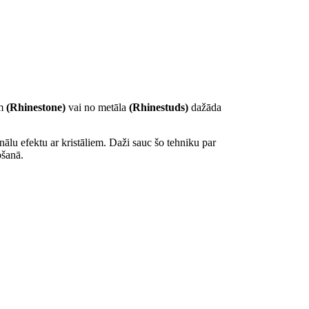
em
(Rhinestone)
vai no metāla
(Rhinestuds)
dažāda
nālu efektu ar kristāliem. Daži sauc šo tehniku par
ošanā.