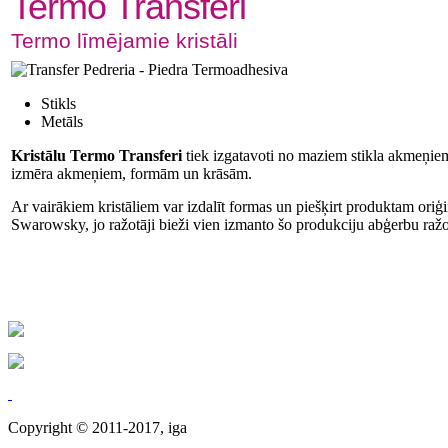
Termo Transferi
Termo līmējamie kristāli
Stikls
Metāls
Kristālu Termo Transferi
tiek izgatavoti no maziem stikla akmeņi
izmēra akmeņiem, formām un krāsām.
Ar vairākiem kristāliem var izdalīt formas un piešķirt produktam oriģi
Swarowsky, jo ražotāji bieži vien izmanto šo produkciju abģerbu raž
Copyright © 2011-2017, iga