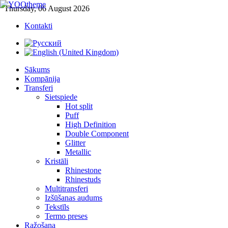
Thursday, 06 August 2026
Kontakti
Sākums
Kompānija
Transferi
Sietspiede
Hot split
Puff
High Definition
Double Component
Glitter
Metallic
Kristāli
Rhinestone
Rhinestuds
Multitransferi
Izšūšanas audums
Tekstīls
Termo preses
Ražošana